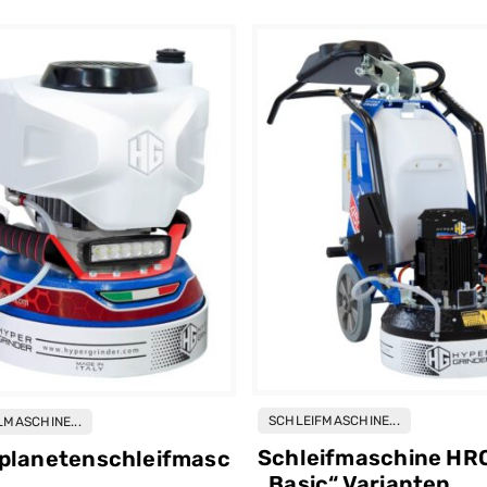
SCHLEIFMASCHINE...
LMASCHINE...
Schleifmaschine HRC
planetenschleifmasc
„Basic“ Varianten