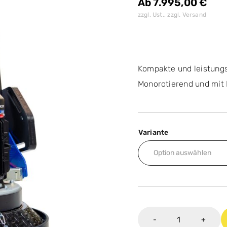
Ab
7.995,00
€
zzgl. Ust., zzgl. Versand
Kompakte und leistungs
Monorotierend und mit 
Variante
Titan
-
+
-