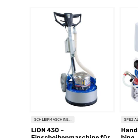
SCHLEIFMASCHINE...
SPEZIA
ger
LION 430 –
Hand
STEEL
Einscheibenmaschine für
hine