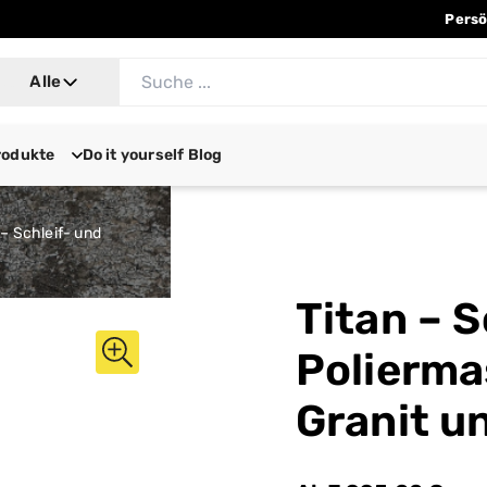
Persö
Alle
rodukte
Do it yourself Blog
 – Schleif- und
Titan – S
Polierma
Granit u