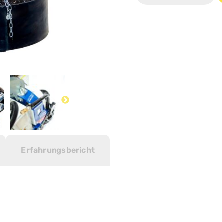
Schleif-
und
Poliermaschin
für
Marmor,
Granit
und
Beton
Menge
Erfahrungsbericht