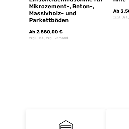
Mikrozement-, Beton-,
Ab
3.5
Massivholz- und
zzgl. Ust.
Parkettböden
Ab
2.880,00
€
zzgl. Ust., zzgl. Versand