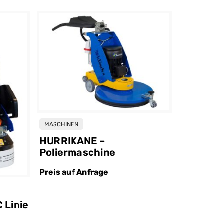
MASCHINEN
HURRIKANE –
Poliermaschine
Preis auf Anfrage
SPEZIALMA
 Linie
HYPERL
Schlei