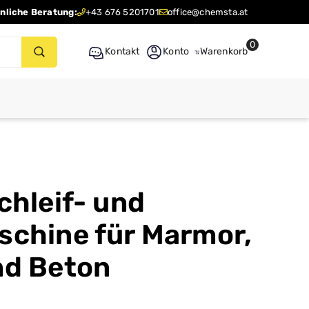
nliche Beratung:
+43 676 5201701
office@chemsta.at
0
Kontakt
Konto
Warenkorb
chleif- und
schine für Marmor,
nd Beton