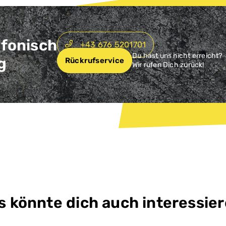
efonisch
+43 676 5201701
Du hast uns nicht erreicht?
g
Rückrufservice
Wir rufen Dich zurück!
s könnte dich auch interessier