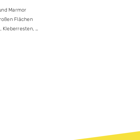
t und Marmor
großen Flächen
, Kleberresten, …