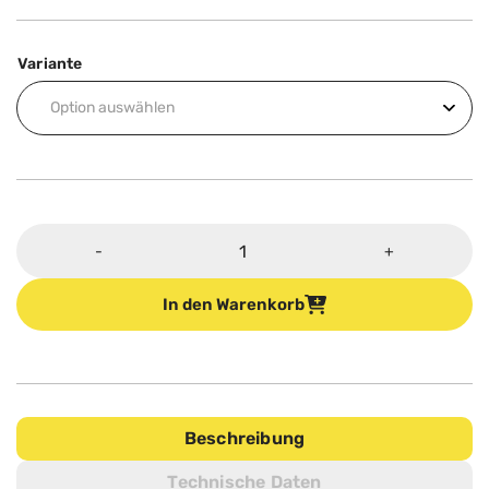
Variante
HRC
-
+
450E
/
In den Warenkorb
550E
-
Schleifmaschine
für
einfachen
Beschreibung
Transport
Technische Daten
Menge