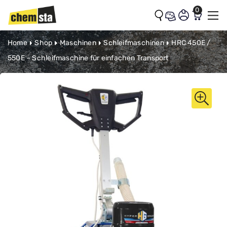
0
Zum Inhalt springen
Home
Shop
Maschinen
Schleifmaschinen
HRC 450E /
550E – Schleifmaschine für einfachen Transport