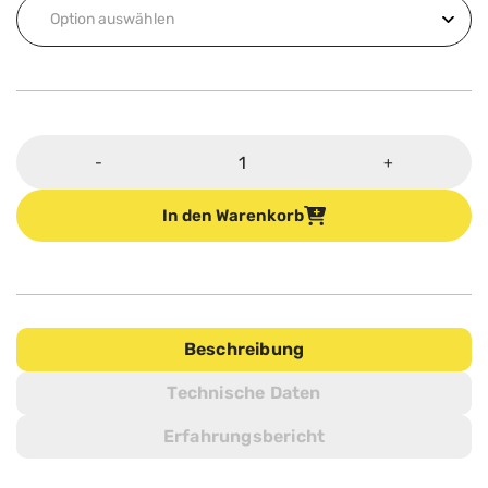
Schleif-
-
+
und
Polierpad
In den Warenkorb
Menge
Beschreibung
Technische Daten
Erfahrungsbericht